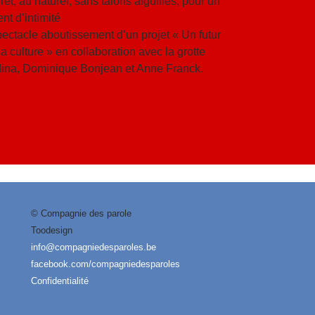
ret, au naturel, sans talons aiguilles, pour un
t d’intimité
ectacle aboutissement d’un projet « Un futur
la culture » en collaboration avec la grotte
ina, Dominique Bonjean et Anne Franck.
© Compagnie des parole
Toodesign
info@compagniedesparoles.be
facebook.com/compagniedesparoles
Confidentialité