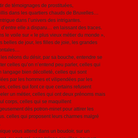
tir de témoignages de prostituées,
illis dans les quartiers chauds de Bruxelles…
ntrigue dans l’univers des intrigantes.
 d’entre elle a disparu… en laissant des traces.
s le voile sur « le plus vieux métier du monde »,
es belles de jour, les filles de joie, les grandes
zontales…
les néons du désir, par sa bouche, entendre se
ter celles qu’on n’entend peu parler, celles qui
n langage bien décolleté, celles qui sont
ées par les hommes et vilipendées par les
s, celles qui font ce que certains refusent
eler un métier, celles qui ont deux prénoms mais
ul corps, celles qui se maquillent
geusement dès potron-minet pour attirer les
s. celles qui proposent leurs charmes malgré
…
ique vous attend dans un boudoir, sur un