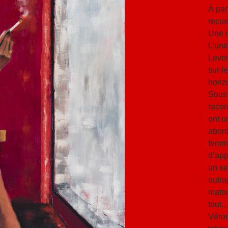
À par
recue
Une i
L’une
Levon
sur l
hori
Sous 
racon
ont u
abord
femme
d’app
un se
outra
matou
tout
Véron