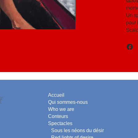
tabou
momen
Un sp
pour 
Scald
Accueil
Qui sommes-nous
Who we are
Conteurs
Spectacles
Sous les néons du désir
Red lights of desire