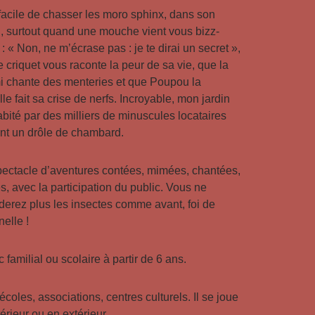
facile de chasser les moro sphinx, dans son
n, surtout quand une mouche vient vous bizz-
 : « Non, ne m’écrase pas : je te dirai un secret »,
e criquet vous raconte la peur de sa vie, que la
i chante des menteries et que Poupou la
lle fait sa crise de nerfs. Incroyable, mon jardin
abité par des milliers de minuscules locataires
ont un drôle de chambard.
ectacle d’aventures contées, mimées, chantées,
s, avec la participation du public. Vous ne
derez plus les insectes comme avant, foi de
nelle !
c familial ou scolaire à partir de 6 ans.
écoles, associations, centres culturels. Il se joue
térieur ou en extérieur.