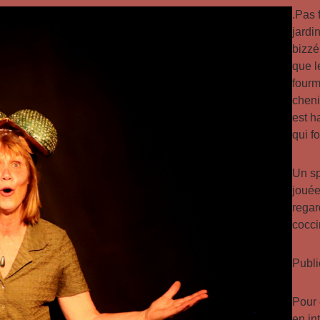
.Pas 
jardi
bizzé
que l
fourm
cheni
est h
qui f
Un sp
jouée
regar
cocci
Publi
Pour 
en in