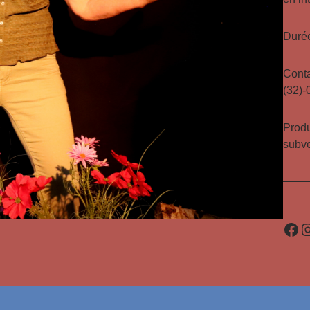
Durée
Conta
(32)-
Produ
subve